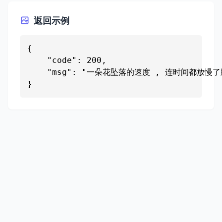
返回示例
{

    "code": 200,

    "msg": "一朵花坠落的速度 , 连时间都放慢了脚
}