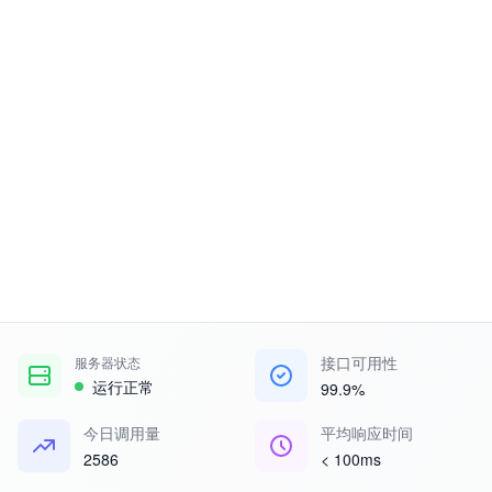
立即体验
安全
稳定
极速
高效
海量
接口
多重安全机制保
毫秒级
响应速度，
覆盖
多种应用场
障，
7×24小时
不间
满足高并发需求
景
，满足不同需求
断运行
详细
统计
多重
保障
多KEY
调用
实时掌握
API使用情
确保数据安全，
保
灵活配置
，满足不
况
障用户隐私
同场景需求
接口可用性
服务器状态
运行正常
99.9%
今日调用量
平均响应时间
2586
< 100ms